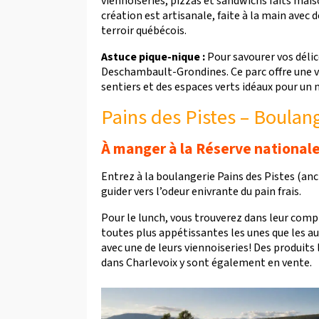
viennoiseries, pizzas et sandwichs faits mai
création est artisanale, faite à la main avec 
terroir québécois.
Astuce pique-nique :
Pour savourer vos délic
Deschambault-Grondines. Ce parc offre une vu
sentiers et des espaces verts idéaux pour un
Pains des Pistes – Boulang
À manger à la Réserve national
Entrez à la boulangerie Pains des Pistes (an
guider vers l’odeur enivrante du pain frais.
Pour le lunch, vous trouverez dans leur com
toutes plus appétissantes les unes que les au
avec une de leurs viennoiseries! Des produits
dans Charlevoix y sont également en vente.