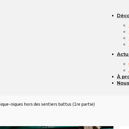
Déco
Actu
À pr
Nous
pique-niques hors des sentiers battus (1re partie)