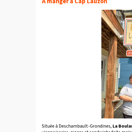
À manger à Cap Lauzon
Située à Deschambault-Grondines,
La Boulan