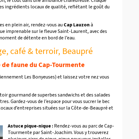
son, le tout dans une ambiance chaleureuse. Chaque
des ingrédients locaux de qualité, reflétant le goût du
es en plein air, rendez-vous au
Cap Lauzon
à
e imprenable sur le fleuve Saint-Laurent, avec des
 moment de détente en bord de l’eau.
e, café & terroir, Beaupré
e de faune du Cap‑Tourmente
ciennement Les Bonyeuses) et laissez votre nez vous
ptoir gourmand de superbes sandwichs et des salades
tres. Gardez-vous de l’espace pour vous sucrer le bec
 locaux d’entreprises situées sur la Côte-de-Beaupré et
Astuce pique-nique :
Rendez-vous au parc de Cap-
Tourmente par Saint-Joachim. Vous y trouverez
plusieurs aires de pique-nique pour vous installer