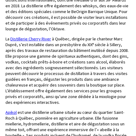
distinctions internationales, dont une médaille d’or aux SIP Awards
en 2018. La distillerie offre également des whiskys, des eaux-de-vie
et des éditions spéciales comme le BeOrigin Barrique Unique. Pour
découvrir ces créations, il est possible de visiter leurs installations
et de participer à des événements privés ou corporatifs dans leur
lounge de dégustation, l’Oktave.
La
Distillerie Cherry River
à Québec, dirigée par le chanteur Marc
Dupré, s’est installée dans un presbytère du XIXᵉ siècle à Sillery,
après des travaux de restauration du bâtiment inutilisé depuis 2008.
Elle propose une gamme de spiritueux authentiques, dont des gins,
vodkas, cocktails prêts-à-boire et créations sans alcool, élaborés
avec des ingrédients soigneusement sélectionnés. Les visiteurs
peuvent découvrir le processus de distillation à travers des visites
guidées en français, déguster les produits dans une ambiance
chaleureuse et acquérir des souvenirs dans la boutique sur place.
L’établissement offre également des services pour les groupes
privés et corporatifs, ainsi qu’une zone dédiée à la mixologie pour
des expériences interactives.
Apikol
est une distillerie urbaine située au cœur du quartier Saint-
Roch à Québec, pionnière en agriculture urbaine. Elle fusionne
miellerie, hydromellerie, distillerie et aire de dégustation sous un
même toit, offrant une expérience immersive de l’« abeille à la
bouteille ». Ses produits incluent de l’hydromel, de la vodka florale,