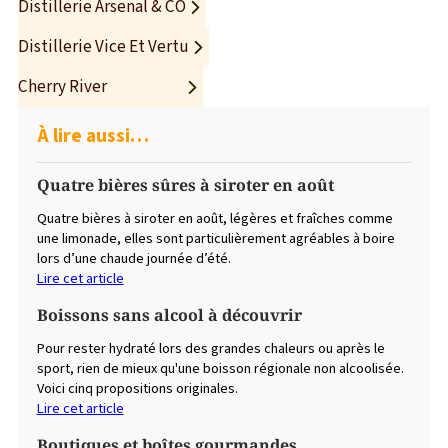
Distillerie Arsenal & CO
Facebook
Instagram
8705 Chemin Royal, Sainte-Pétronille (Québec) G0A 4C0
Site web
418-822-0636
Distillerie Vice Et Vertu
Site web
Facebook
Instagram
Site web
418-828-9554
Cherry River
Site web
Facebook
Instagram
À lire aussi…
Site web
Quatre bières sûres à siroter en août
Quatre bières à siroter en août, légères et fraîches comme
une limonade, elles sont particulièrement agréables à boire
lors d’une chaude journée d’été.
Lire cet article
Boissons sans alcool à découvrir
Pour rester hydraté lors des grandes chaleurs ou après le
sport, rien de mieux qu'une boisson régionale non alcoolisée.
Voici cinq propositions originales.
Lire cet article
Boutiques et boîtes gourmandes