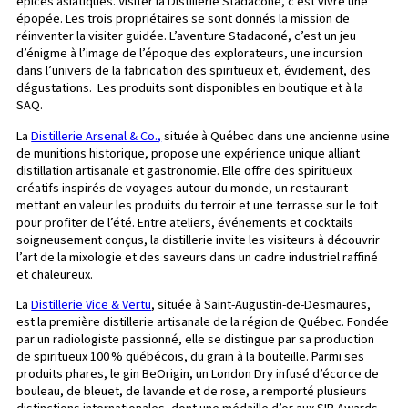
épices asiatiques. Visiter la Distillerie Stadaconé, c’est vivre une
épopée. Les trois propriétaires se sont donnés la mission de
réinventer la visiter guidée. L’aventure Stadaconé, c’est un jeu
d’énigme à l’image de l’époque des explorateurs, une incursion
dans l’univers de la fabrication des spiritueux et, évidement, des
dégustations. Les produits sont disponibles en boutique et à la
SAQ.
La
Distillerie Arsenal & Co.,
située à Québec dans une ancienne usine
de munitions historique, propose une expérience unique alliant
distillation artisanale et gastronomie. Elle offre des spiritueux
créatifs inspirés de voyages autour du monde, un restaurant
mettant en valeur les produits du terroir et une terrasse sur le toit
pour profiter de l’été. Entre ateliers, événements et cocktails
soigneusement conçus, la distillerie invite les visiteurs à découvrir
l’art de la mixologie et des saveurs dans un cadre industriel raffiné
et chaleureux.
La
Distillerie Vice & Vertu
, située à Saint-Augustin-de-Desmaures,
est la première distillerie artisanale de la région de Québec. Fondée
par un radiologiste passionné, elle se distingue par sa production
de spiritueux 100 % québécois, du grain à la bouteille. Parmi ses
produits phares, le gin BeOrigin, un London Dry infusé d’écorce de
bouleau, de bleuet, de lavande et de rose, a remporté plusieurs