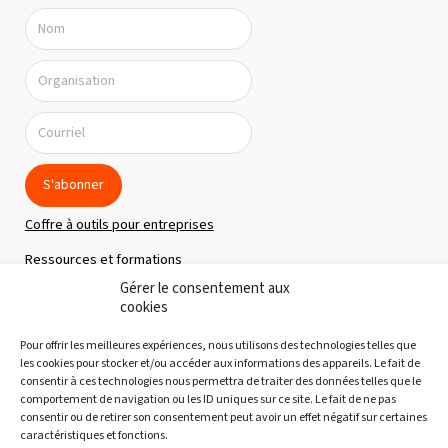
S'abonner
Coffre à outils pour entreprises
Ressources et formations
Gérer le consentement aux
Politique de confidentialité
cookies
À propos
Pour offrir les meilleures expériences, nous utilisons des technologies telles que
Notre équipe
les cookies pour stocker et/ou accéder aux informations des appareils. Le fait de
consentir à ces technologies nous permettra de traiter des données telles que le
Nous joindre
comportement de navigation ou les ID uniques sur ce site. Le fait de ne pas
consentir ou de retirer son consentement peut avoir un effet négatif sur certaines
Découvertes gourmandes
caractéristiques et fonctions.