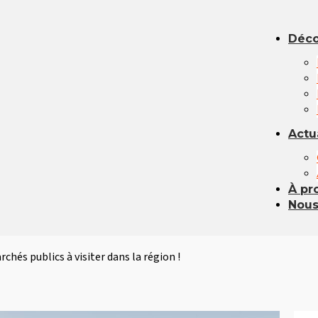
Déco
Actu
À pr
Nous
rchés publics à visiter dans la région !