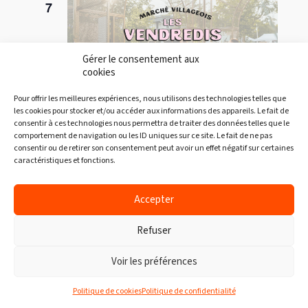
7
Gérer le consentement aux
cookies
Pour offrir les meilleures expériences, nous utilisons des technologies telles que
les cookies pour stocker et/ou accéder aux informations des appareils. Le fait de
7 août à 17h00
-
20h00
consentir à ces technologies nous permettra de traiter des données telles que le
comportement de navigation ou les ID uniques sur ce site. Le fait de ne pas
Les Vendredis Sains – Marchés
consentir ou de retirer son consentement peut avoir un effet négatif sur certaines
Villageois
caractéristiques et fonctions.
415 rue Tessier Est Saint-Casimir
Accepter
SAM
Refuser
8
Voir les préférences
Politique de cookies
Politique de confidentialité