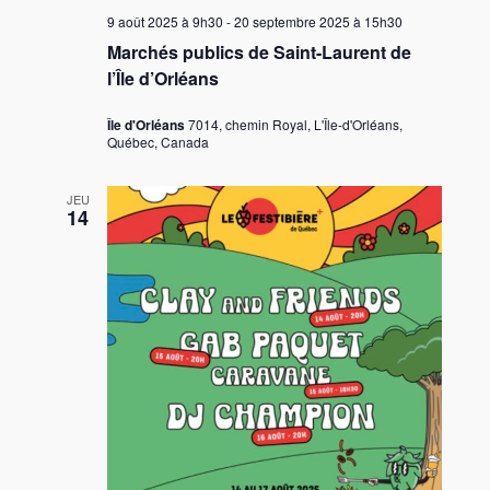
e
9 août 2025 à 9h30
-
20 septembre 2025 à 15h30
s
Marchés publics de Saint-Laurent de
l’Île d’Orléans
É
v
Île d'Orléans
7014, chemin Royal, L'Île-d'Orléans,
è
Québec, Canada
n
JEU
e
14
m
e
n
t
s