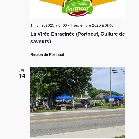
e
v
n
t
e
u
d
n
e
a
14 juillet 2025 à 8h00
-
1 septembre 2025 à 0h00
s
a
t
É
La Virée Enracinée (Portneuf, Culture de
e
v
v
.
saveurs)
i
è
g
n
Région de Portneuf
e
a
m
JEU
t
14
e
i
n
o
t
n
d
e
v
u