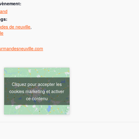
évènement:
mand
ags:
des de neuville
,
le
ourmandesneuville.com
Cliquez pour accepter les
cookies marketing et activer
ce contenu