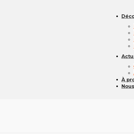
Déco
Actu
À pr
Nous