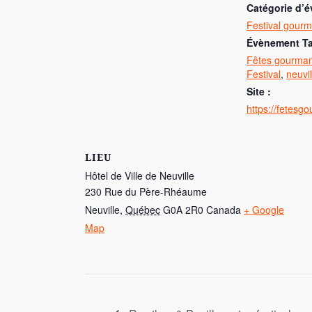
catégorie d’
Festival gour
Évènement T
Fêtes gourman
Festival
,
neuvil
Site :
https://fetesg
LIEU
Hôtel de Ville de Neuville
230 Rue du Père-Rhéaume
Neuville
,
Québec
G0A 2R0
Canada
+ Google
Map