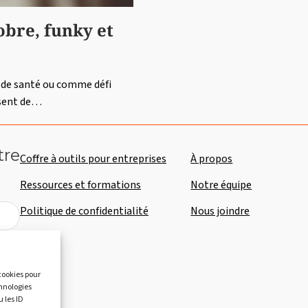
obre, funky et
n de santé ou comme défi
ssent de…
tre
Coffre à outils pour entreprises
À propos
Ressources et formations
Notre équipe
Politique de confidentialité
Nous joindre
 cookies pour
chnologies
 les ID