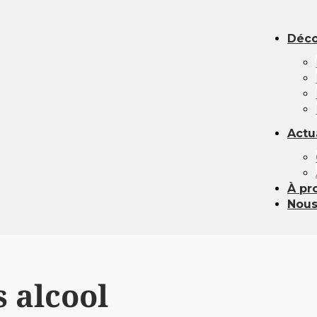
Déco
Actu
À pr
Nous
 alcool