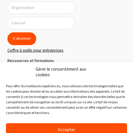
S'abonner
Coffre à outils pour entreprises
Ressources et formations
Gérer le consentement aux
Politique de confidentialité
cookies
À propos
Pour offrir les meilleures expériences, nous utilisons des technologies telles que
Notre équipe
les cookies pour stocker et/ou accéder aux informations des appareils. Le fait de
consentir à ces technologies nous permettra de traiter des données telles que le
Nous joindre
comportement de navigation ou les ID uniques sur ce site. Le fait de ne pas
consentir ou de retirer son consentement peut avoir un effet négatif sur certaines
Découvertes gourmandes
caractéristiques et fonctions.
Partenaires
Accepter