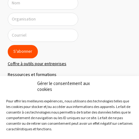
S'abonner
Coffre à outils pour entreprises
Ressources et formations
Gérer le consentement aux
Politique de confidentialité
cookies
À propos
Pour offrir les meilleures expériences, nous utilisons des technologies telles que
Notre équipe
les cookies pour stocker et/ou accéder aux informations des appareils. Le fait de
consentir à ces technologies nous permettra de traiter des données telles que le
Nous joindre
comportement de navigation ou les ID uniques sur ce site. Le fait de ne pas
consentir ou de retirer son consentement peut avoir un effet négatif sur certaines
Découvertes gourmandes
caractéristiques et fonctions.