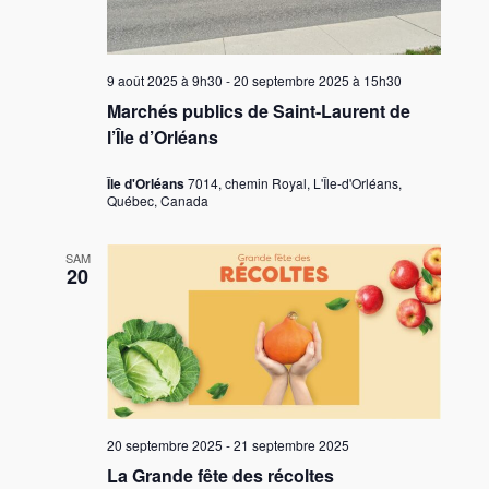
e
v
n
t
e
u
d
n
e
a
9 août 2025 à 9h30
-
20 septembre 2025 à 15h30
s
a
t
Marchés publics de Saint-Laurent de
É
e
v
l’Île d’Orléans
v
.
i
è
Île d'Orléans
7014, chemin Royal, L'Île-d'Orléans,
g
n
Québec, Canada
e
a
m
t
SAM
e
20
i
n
o
t
n
d
e
v
20 septembre 2025
-
21 septembre 2025
u
La Grande fête des récoltes