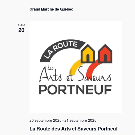
e
Grand Marché de Québec
s
É
SAM
20
v
è
n
e
m
e
n
t
s
20 septembre 2025
-
21 septembre 2025
La Route des Arts et Saveurs Portneuf