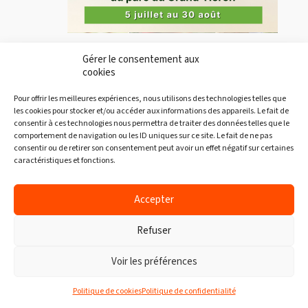
9 août à 10h00
-
14h00
Gérer le consentement aux
Marché public Sainte-Catherine-de-la-
cookies
Jacques-Cartier
Pour offrir les meilleures expériences, nous utilisons des technologies telles que
les cookies pour stocker et/ou accéder aux informations des appareils. Le fait de
Parc du Grand-Héron
4 Rue Louis Jolliet, Sainte-
consentir à ces technologies nous permettra de traiter des données telles que le
Catherine-de-la-Jacques-Cartier, QC, Québec, Canada
comportement de navigation ou les ID uniques sur ce site. Le fait de ne pas
consentir ou de retirer son consentement peut avoir un effet négatif sur certaines
caractéristiques et fonctions.
DIM
9
Accepter
Refuser
9 août à 10h00
-
14h00
Voir les préférences
Marché Limoilou
Politique de cookies
Politique de confidentialité
Marché Limoilou
835 3e Ave, Québec, Québec,
Canada