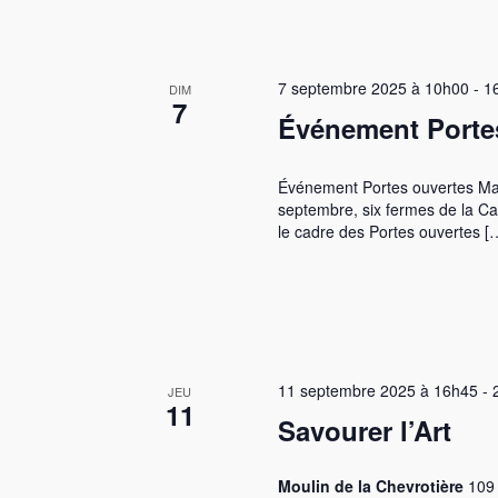
a
a
e
t
v
r
e
É
i
.
7 septembre 2025 à 10h00
-
1
v
DIM
7
è
Événement Porte
g
n
e
a
m
Événement Portes ouvertes Mang
e
t
septembre, six fermes de la Ca
n
le cadre des Portes ouvertes [
i
t
s
o
p
a
n
r
m
d
11 septembre 2025 à 16h45
-
o
JEU
11
t
e
Savourer l’Art
-
v
c
l
Moulin de la Chevrotière
109