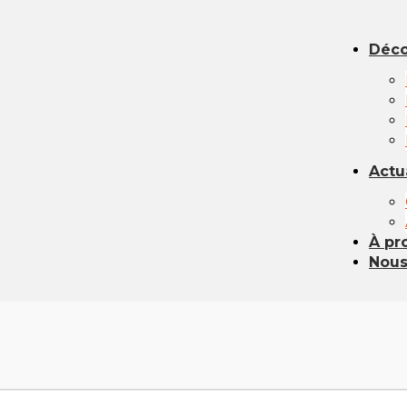
Déco
Actu
À pr
Nous