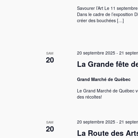
u
é
Savourer l’Art Le 11 septembre
.
e
Dans le cadre de l’exposition 
créer des bouchées […]
s
É
v
20 septembre 2025
-
21 septe
SAM
20
è
La Grande fête de
n
Grand Marché de Québec
e
Le Grand Marché de Québec vou
m
des récoltes!
e
n
20 septembre 2025
-
21 septe
SAM
20
t
La Route des Art