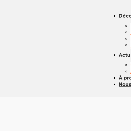
Déco
Actu
À pr
Nous