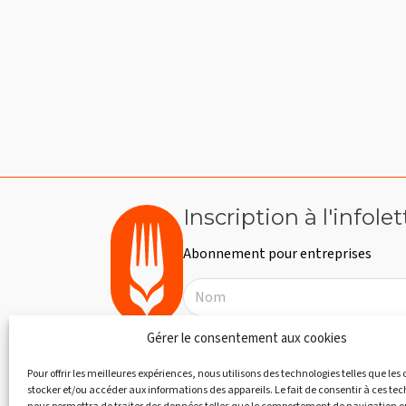
e
e
c
z
h
t
u
e
n
r
n
e
c
d
h
a
a
e
t
v
r
e
É
i
.
v
è
Inscription à l'infolet
g
n
e
a
Abonnement pour entreprises
m
e
t
n
i
t
s
Gérer le consentement aux cookies
o
p
Pour offrir les meilleures expériences, nous utilisons des technologies telles que les
a
n
stocker et/ou accéder aux informations des appareils. Le fait de consentir à ces te
r