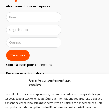
n
Abonnement pour entreprises
d
e
v
u
e
s
É
S'abonner
v
Coffre à outils pour entreprises
è
Ressources et formations
n
Gérer le consentement aux
Politique de confidentialité
e
cookies
m
À propos
Pour offrir les meilleures expériences, nous utilisons des technologies telles que
e
Notre équipe
les cookies pour stocker et/ou accéder aux informations des appareils. Le fait de
consentir à ces technologies nous permettra de traiter des données telles que le
n
Nous joindre
comportement de navigation ou les ID uniques sur ce site. Le fait de ne pas