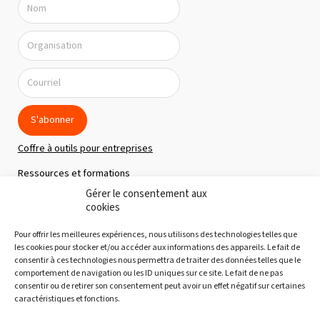
S'abonner
Coffre à outils pour entreprises
Ressources et formations
Gérer le consentement aux
Politique de confidentialité
cookies
À propos
Pour offrir les meilleures expériences, nous utilisons des technologies telles que
Notre équipe
les cookies pour stocker et/ou accéder aux informations des appareils. Le fait de
consentir à ces technologies nous permettra de traiter des données telles que le
Nous joindre
comportement de navigation ou les ID uniques sur ce site. Le fait de ne pas
consentir ou de retirer son consentement peut avoir un effet négatif sur certaines
Découvertes gourmandes
caractéristiques et fonctions.