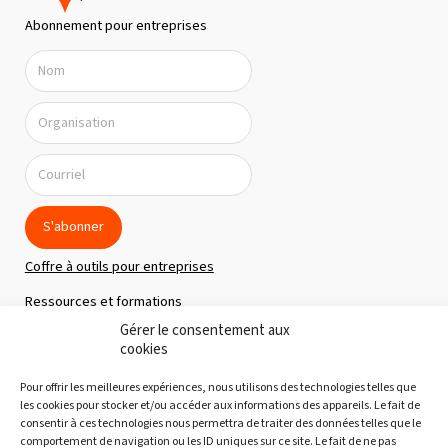
n
Abonnement pour entreprises
d
e
v
u
e
s
É
S'abonner
v
Coffre à outils pour entreprises
è
Ressources et formations
n
Gérer le consentement aux
Politique de confidentialité
e
cookies
m
À propos
Pour offrir les meilleures expériences, nous utilisons des technologies telles que
e
Notre équipe
les cookies pour stocker et/ou accéder aux informations des appareils. Le fait de
consentir à ces technologies nous permettra de traiter des données telles que le
n
Nous joindre
comportement de navigation ou les ID uniques sur ce site. Le fait de ne pas