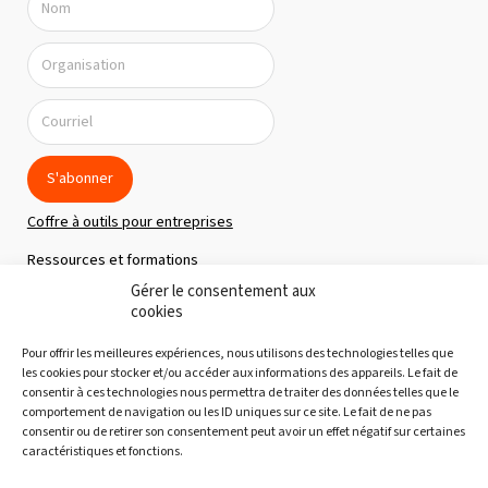
S'abonner
Coffre à outils pour entreprises
Ressources et formations
Gérer le consentement aux
Politique de confidentialité
cookies
À propos
Pour offrir les meilleures expériences, nous utilisons des technologies telles que
Notre équipe
les cookies pour stocker et/ou accéder aux informations des appareils. Le fait de
consentir à ces technologies nous permettra de traiter des données telles que le
Nous joindre
comportement de navigation ou les ID uniques sur ce site. Le fait de ne pas
consentir ou de retirer son consentement peut avoir un effet négatif sur certaines
Découvertes gourmandes
caractéristiques et fonctions.