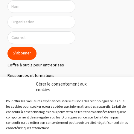
S'abonner
Coffre à outils pour entreprises
Ressources et formations
Gérer le consentement aux
Politique de confidentialité
cookies
À propos
Pour offrir les meilleures expériences, nous utilisons des technologies telles que
Notre équipe
les cookies pour stocker et/ou accéder aux informations des appareils. Le fait de
consentir à ces technologies nous permettra de traiter des données telles que le
Nous joindre
comportement de navigation ou les ID uniques sur ce site. Le fait de ne pas
consentir ou de retirer son consentement peut avoir un effet négatif sur certaines
Découvertes gourmandes
caractéristiques et fonctions.