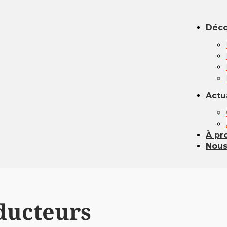
Déco
Actu
À pr
Nous
ducteurs