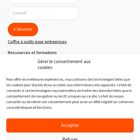
S'abonner
Coffre à outils pour entreprises
Ressources et formations
Gérer le consentement aux
Politique de confidentialité
cookies
À propos
Pour offrir les meilleures expériences, nous utilisons des technologies telles que
Notre équipe
les cookies pour stocker et/ou accéder aux informations des appareils. Le fait de
consentir à ces technologies nous permettra de traiter des données telles que le
Nous joindre
comportement de navigation ou les ID uniques sur ce site. Le fait de ne pas
consentir ou de retirer son consentement peut avoir un effet négatif sur certaines
Découvertes gourmandes
caractéristiques et fonctions.
Partenaires
Accepter
Refuser