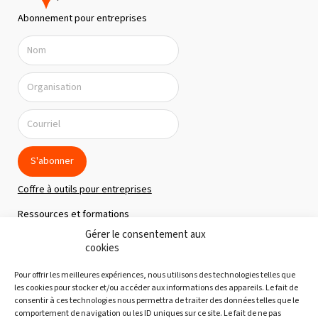
n
Abonnement pour entreprises
d
e
v
u
e
s
É
S'abonner
v
Coffre à outils pour entreprises
è
Ressources et formations
n
Gérer le consentement aux
Politique de confidentialité
e
cookies
m
À propos
Pour offrir les meilleures expériences, nous utilisons des technologies telles que
e
Notre équipe
les cookies pour stocker et/ou accéder aux informations des appareils. Le fait de
consentir à ces technologies nous permettra de traiter des données telles que le
n
Nous joindre
comportement de navigation ou les ID uniques sur ce site. Le fait de ne pas