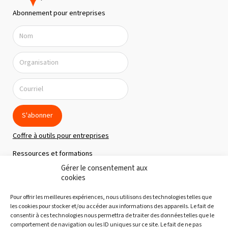
n
Abonnement pour entreprises
d
e
v
u
e
s
É
S'abonner
v
Coffre à outils pour entreprises
è
Ressources et formations
n
Gérer le consentement aux
Politique de confidentialité
e
cookies
m
À propos
Pour offrir les meilleures expériences, nous utilisons des technologies telles que
e
Notre équipe
les cookies pour stocker et/ou accéder aux informations des appareils. Le fait de
consentir à ces technologies nous permettra de traiter des données telles que le
n
Nous joindre
comportement de navigation ou les ID uniques sur ce site. Le fait de ne pas