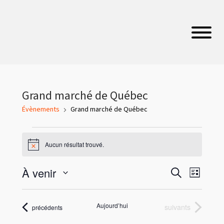
Grand marché de Québec
Évènements
Grand marché de Québec
Évènements
Aucun résultat trouvé.
N
o
t
R
N
À venir
R
i
L
c
a
e
e
S
i
e
v
c
é
c
s
i
l
h
Aujourd’hui
Évènements
suivants
Évènements
précédents
t
h
e
g
e
e
c