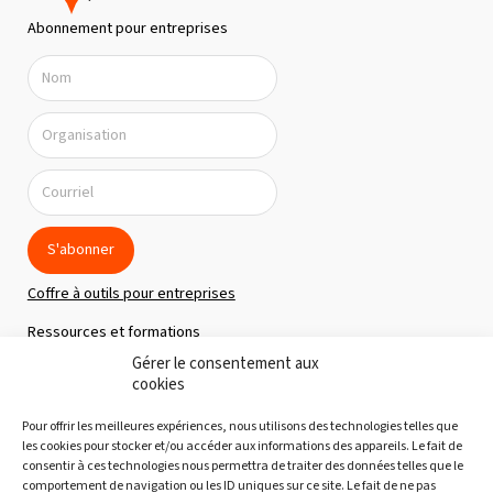
n
Abonnement pour entreprises
d
e
v
u
e
s
É
S'abonner
v
Coffre à outils pour entreprises
è
Ressources et formations
n
Gérer le consentement aux
Politique de confidentialité
e
cookies
m
À propos
Pour offrir les meilleures expériences, nous utilisons des technologies telles que
e
Notre équipe
les cookies pour stocker et/ou accéder aux informations des appareils. Le fait de
consentir à ces technologies nous permettra de traiter des données telles que le
n
Nous joindre
comportement de navigation ou les ID uniques sur ce site. Le fait de ne pas