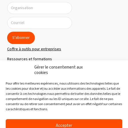
S'abonner
Coffre à outils pour entreprises
Ressources et formations
Gérer le consentement aux
Politique de confidentialité
cookies
À propos
Pour offrir les meilleures expériences, nous utilisons des technologies telles que
Notre équipe
les cookies pour stocker et/ou accéder aux informations des appareils. Le fait de
consentir à ces technologies nous permettra de traiter des données telles que le
Nous joindre
comportement de navigation ou les ID uniques sur ce site. Le fait de ne pas
consentir ou de retirer son consentement peut avoir un effet négatif sur certaines
Découvertes gourmandes
caractéristiques et fonctions.
Partenaires
Accepter