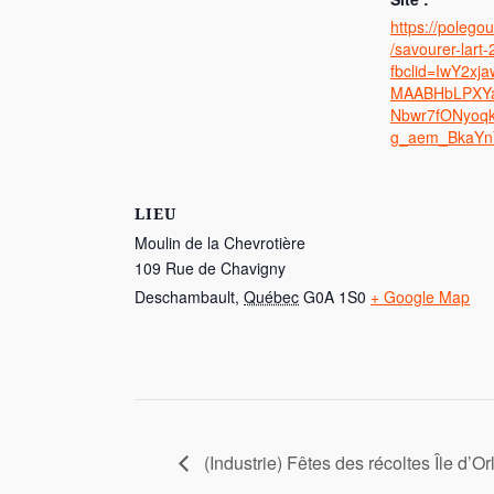
https://poleg
/savourer-lart
fbclid=IwY2x
MAABHbLPXYa
Nbwr7fONyoqk
g_aem_BkaYn
LIEU
Moulin de la Chevrotière
109 Rue de Chavigny
Deschambault
,
Québec
G0A 1S0
+ Google Map
(Industrie) Fêtes des récoltes Île d’O