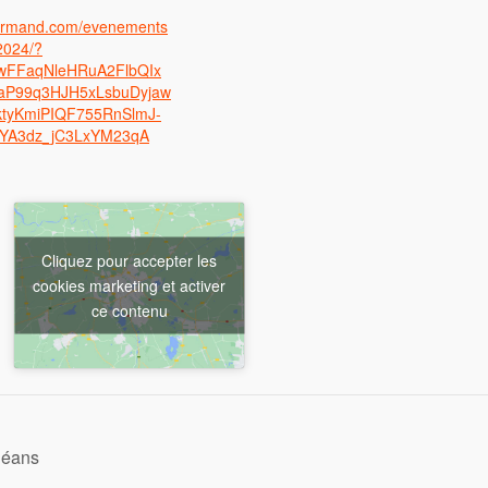
ourmand.com/evenements
-2024/?
jawFFaqNleHRuA2FlbQIx
P99q3HJH5xLsbuDyjaw
tyKmiPIQF755RnSlmJ-
YA3dz_jC3LxYM23qA
Cliquez pour accepter les
cookies marketing et activer
ce contenu
rléans