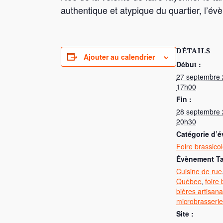
authentique et atypique du quartier, l’é
DÉTAILS
Ajouter au calendrier
Début :
27 septembre 
17h00
Fin :
28 septembre 
20h30
catégorie d’
Foire brassico
Évènement T
Cuisine de rue
Québec
,
foire 
bières artisana
microbrasserie
Site :