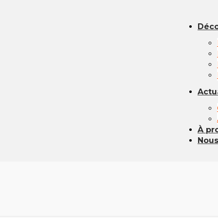
Déco
Actu
À pr
Nous