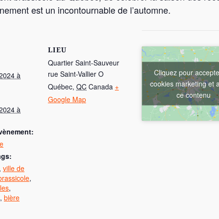
vènement est un incontournable de l’automne.
LIEU
Quartier Saint-Sauveur
Cliquez pour accepte
rue Saint-Vallier O
2024 à
cookies marketing et a
Québec
,
QC
Canada
+
ce contenu
Google Map
2024 à
évènement:
le
ags:
,
ville de
brassicole
,
les
,
,
bière