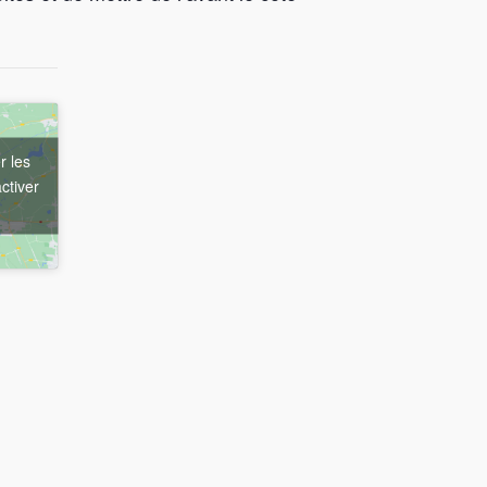
r les
ctiver