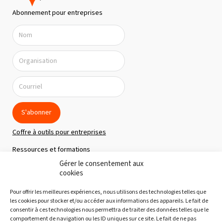
n
Abonnement pour entreprises
d
e
v
u
e
s
É
S'abonner
v
Coffre à outils pour entreprises
è
Ressources et formations
n
Gérer le consentement aux
Politique de confidentialité
e
cookies
m
À propos
Pour offrir les meilleures expériences, nous utilisons des technologies telles que
e
Notre équipe
les cookies pour stocker et/ou accéder aux informations des appareils. Le fait de
consentir à ces technologies nous permettra de traiter des données telles que le
n
Nous joindre
comportement de navigation ou les ID uniques sur ce site. Le fait de ne pas