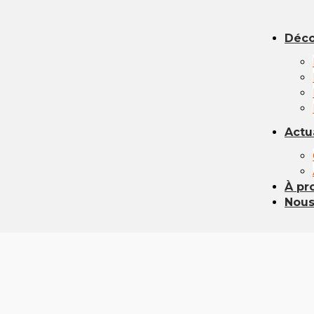
Déco
Actu
À pr
Nous