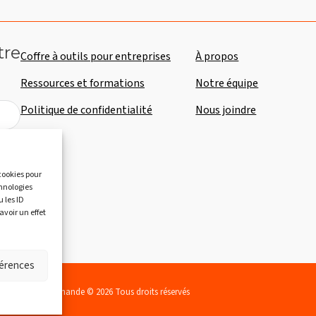
tre
Coffre à outils pour entreprises
À propos
Ressources et formations
Notre équipe
Politique de confidentialité
Nous joindre
 cookies pour
chnologies
 les ID
avoir un effet
férences
c, région gourmande © 2026 Tous droits réservés