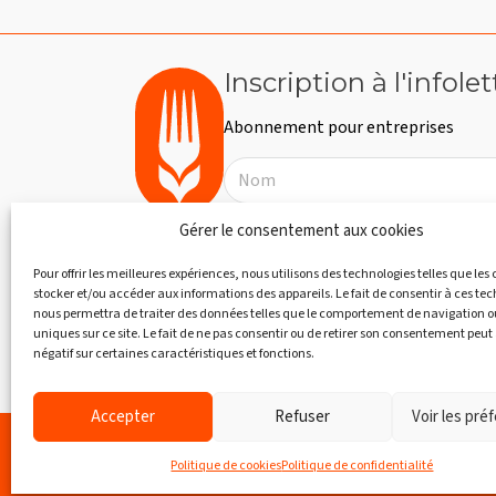
m
d
o
t
e
Inscription à l'infolet
-
v
c
Abonnement pour entreprises
l
u
é
.
e
s
Gérer le consentement aux cookies
É
Pour offrir les meilleures expériences, nous utilisons des technologies telles que les
stocker et/ou accéder aux informations des appareils. Le fait de consentir à ces te
v
nous permettra de traiter des données telles que le comportement de navigation ou
uniques sur ce site. Le fait de ne pas consentir ou de retirer son consentement peut 
S'abonner
è
négatif sur certaines caractéristiques et fonctions.
n
Accepter
Refuser
Voir les pré
e
Follow us on Facebook
Follow us on YouTube
Follow us on Instagram
Québe
Politique de cookies
Politique de confidentialité
m