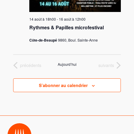
14 août à 18h00
-
16 août à 12h00
Rythmes & Papilles microfestival
Côte-de-Beaupé
9860, Boul. Sainte-Anne
Aujourd’hui
Évènements
Évènements
précédents
suivants
S’abonner au calendrier