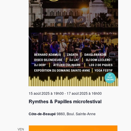
e
v
u
e
s
É
v
è
n
e
m
15 août 2025 à 19h00
-
17 août 2025 à 16h00
e
Rymthes & Papilles microfestival
n
t
Côte-de-Beaupé
9860, Boul. Sainte-Anne
s
VEN