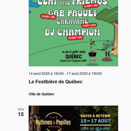
n
o
n
h
n
e
d
e
z
e
u
e
v
n
t
e
u
d
n
e
a
s
a
t
É
e
v
v
.
i
è
g
14 août 2025 à 16h00
-
17 août 2025 à 19h00
n
e
Le Festibière de Québec
a
m
t
Ville de Québec
e
i
n
o
t
VEN
15
n
d